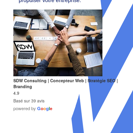
propulser votre entreprise.
SDW Consulting | Concepteur Web | Stratégie SEO |
Branding
4.9
Basé sur 39 avis
powered by
G
o
o
g
l
e